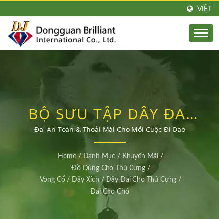
VIỆT
BỘ SƯU TẬP DÂY ĐAI
CHÓ CAO CẤP
Đai An Toàn & Thoải Mái Cho Mỗi Cuộc Đi Dạo
Home
/
Danh Mục
/
Khuyến Mãi
/
Đồ Dùng Cho Thú Cưng
/
Vòng Cổ / Dây Xích / Dây Đai Cho Thú Cưng
/
Đai Cho Chó