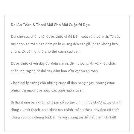
Đai An Toàn & Thoải Mái Cho Mỗi Cuộc Đi Dạo
Đai chó của chúng tôi được thiết kế để kiểm soát và thoải mái. Từ các
tùy chọn an toàn ban đêm phản quang đến các giải pháp không kéo,
chúng tôi có mọi thứ cho thú cưng của bạn.
Được thiết kế với dây đai điều chỉnh, đệm thoáng khí và khóa chắc
chắn, những chiếc đai này đảm bảo vừa vặn và an toàn.
Chọn đai lý tưởng cho những cuộc đi dạo hàng ngày, những cuộc
phiêu lưu ngoài trời hoặc các buổi huấn luyện.
Brilliant mời bạn khám phá
pin cổ áo tùy chỉnh
,
huy chương tùy chỉnh
,
đồng xu thử thách
,
chìa khóa tùy chỉnh
,
mảnh thêu
,
dây đeo cổ
chất
lượng cao của chúng tôi.
Liên hệ với chúng tôi
để biết thêm chi tiết!