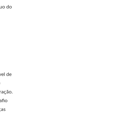
nuo do
vel de
e
ração.
afio
ças