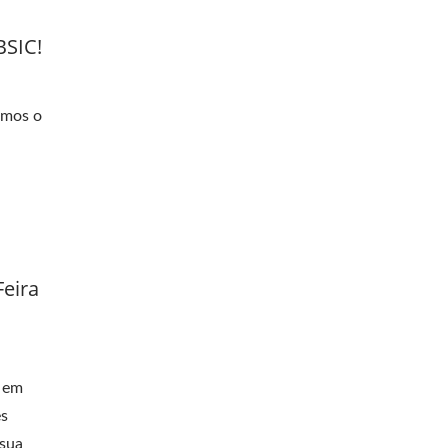
BSIC!
emos o
eira
C em
es
 sua