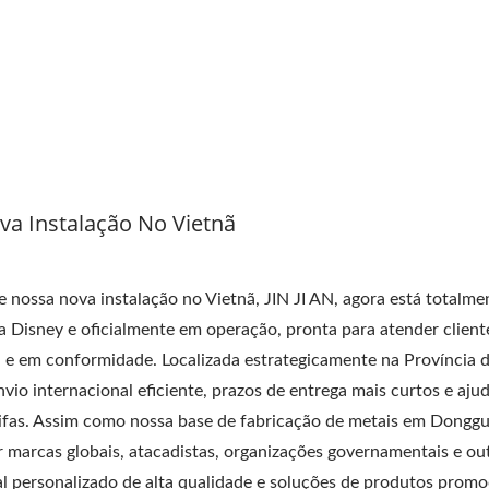
va Instalação No Vietnã
dutos Promocionais De
Pingente De Chaveir
Emblemas Metálicos
Deslizante
nossa nova instalação no Vietnã, JIN JI AN, agora está totalme
a Disney e oficialmente em operação, pronta para atender client
 e em conformidade. Localizada estrategicamente na Província d
nvio internacional eficiente, prazos de entrega mais curtos e aju
arifas. Assim como nossa base de fabricação de metais em Dongg
ar marcas globais, atacadistas, organizações governamentais e ou
l personalizado de alta qualidade e soluções de produtos promo