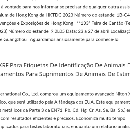
e à vontade para nos informar se precisar de qualquer outra assis
remium de Hong Kong da HKTDC 2023 Número do estande: 1B-C4
onvenções e Exposições de Hong Kong **133ª Feira de Cantão (Fe
23) Número do estande: 9.2L05 Data: 23 a 27 de abril Localizaç
 de Guangzhou Aguardamos ansiosamente para conhecê-lo.
RF Para Etiquetas De Identificação De Animais 
pamentos Para Suprimentos De Animais De Esti
nternational Co., Ltd. comprou um equipamento avançado Niton
tico, que será utilizado pela Alfândega dos EUA. Este equipamen
 metálicos da Parte 3 da EN71: Pb, Cd, Hg, Cr, As, Se, Ba, Sb.) 
, com resultados eficientes e precisos. Economiza muito tempo,
plicados para testes laboratoriais, enquanto um relatório anali