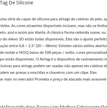
ag De Silicone
ma série de capas de silicone para airtags de coleiras de pets, q
ranhões. As cores atraentes disponíveis incluem, mas não se limit
eto, azul e assim por diante. A clássica forma redonda suave, ou
 de relevo 3D estão todas disponíveis. Eles são o ajuste perfeit
mação entre 0,8 ~ 1,5" (20 ~ 38mm). Existem vários estilos aberto
 de molde e MOQ baixo de 100 peças / estilo, cores personalizad
po estão disponíveis. O Airtag é o dispositivo de rastreamento m
lusivas para airtags podem ser usadas não apenas em coleiras d
dem ser presas a mochilas e chaveiros com um clipe. Eles
ar mais no mercado! Prometa o preço de atacado mais acessível 