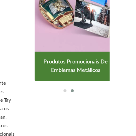
o 3D
Produtos Promocionais De
Pi
Emblemas Metálicos
nte
es
e Tay
da os
uan,
tros
cionais