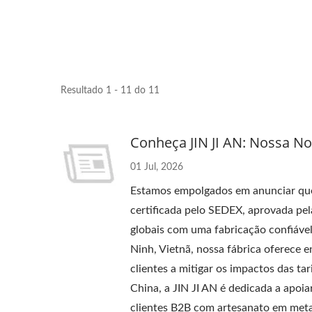
Resultado 1 - 11 do 11
Conheça JIN JI AN: Nossa No
Pingente De Chaveiro 3D
Pro
Deslizante
01 Jul, 2026
Estamos empolgados em anunciar que 
certificada pelo SEDEX, aprovada pel
globais com uma fabricação confiável
Ninh, Vietnã, nossa fábrica oferece e
clientes a mitigar os impactos das t
China, a JIN JI AN é dedicada a apoi
clientes B2B com artesanato em meta