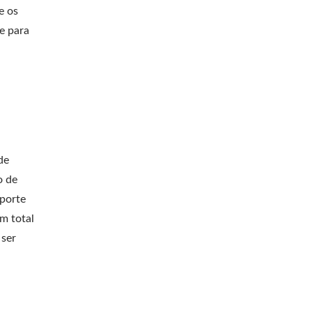
e os
de para
de
o de
uporte
m total
 ser