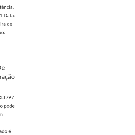
tência.
1 Data:
ira de
ão:
De
mação
 XLT797
to pode
em
sado é