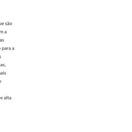
ue são
am a
 as
o para a
s
as,
ais
e
e alta