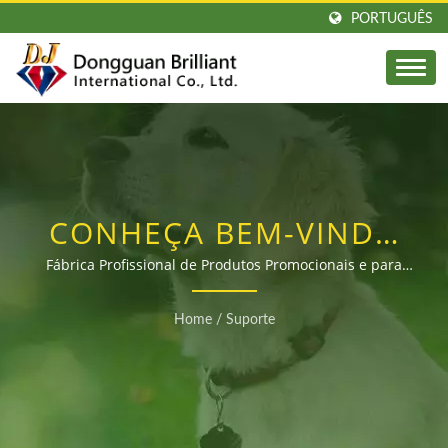
PORTUGUÊS
CONHEÇA BEM-VINDO
AO NOSSO CENTRO DE
Fábrica Profissional de Produtos Promocionais e para
Pets Personalizados Desde 2003
SUPORTE! DESCUBRA
Home
/
Suporte
UM SERVIÇO
EXCEPCIONAL E
SOLUÇÕES RÁPIDAS –