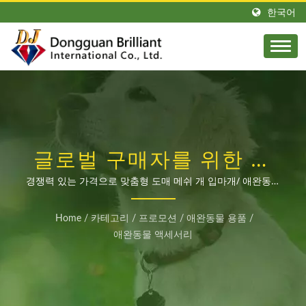
한국어
글로벌 구매자를 위한 고
품질 OEM 맞춤형 애완동
경쟁력 있는 가격으로 맞춤형 도매 메쉬 개 입마개/ 애완동물
반다나/ 애완동물 나비넥타이 제조업체의 신뢰할 수 있는 제
물 액세서리 제조업체
조업체
Home
/
카테고리
/
프로모션
/
애완동물 용품
/
애완동물 액세서리