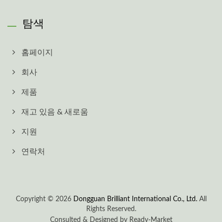
탐색
홈페이지
회사
제품
재고 있음 & 새로움
지원
연락처
Copyright © 2026
Dongguan Brilliant International Co., Ltd.
All
Rights Reserved.
Consulted & Designed by
Ready-Market