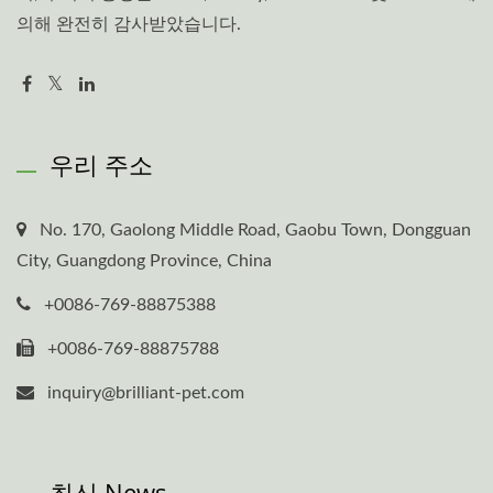
의해 완전히 감사받았습니다.
우리 주소
No. 170, Gaolong Middle Road, Gaobu Town, Dongguan
City, Guangdong Province, China
+0086-769-88875388
+0086-769-88875788
inquiry@brilliant-pet.com
최신 News