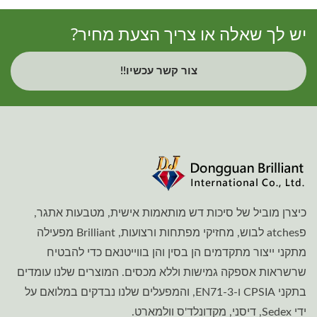
יש לך שאלה או צריך הצעת מחיר?
צור קשר עכשיו!!
כיצרן מוביל של סיכות דש מותאמות אישית, מטבעות אתגר,
פatches לבוש, מחזיקי מפתחות ורצועות, Brilliant מפעילה
מתקני ייצור מתקדמים הן בסין והן בווייטנאם כדי להבטיח
שרשראות אספקה גמישות וללא מכסים. המוצרים שלנו עומדים
בתקני CPSIA ו-EN71-3, והמפעלים שלנו נבדקים במלואם על
ידי Sedex, דיסני, מקדונלד'ס וולמארט.