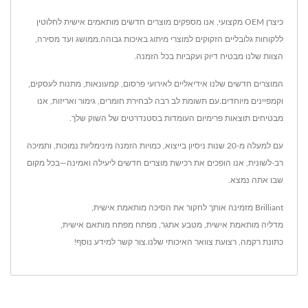
כיצרן OEM מקצועי, אנו מספקים מוצרים חדשים מותאמים אישית לחלוטין
ללקוחות גלובליים הזקוקים למוצרי מיתוג באיכות גבוהה.ממושג ועד מסירה,
הצוות שלנו מבטיח דיוק ועקביות בכל הזמנה.
המוצרים חדשים שלנו אידיאליים לאירועי פרסום, קמעונאות, מתנות לעסקים,
וקמפיינים מיוחדים.עם תשומת לב רבה לבחירת חומרים, גימור ואריזות, אנו
מבטיחים תוצאות פרימיום העומדות בסטנדרטים של השוק שלך.
עם למעלה מ-20 שנות ניסיון בייצוא, כמויות הזמנה מינימליות נמוכות, ותמיכה
רב-לשונית, אנו הופכים את רכישת מוצרים חדשים ליעילה ואמינה—בכל מקום
שבו אתה נמצא.
Brilliant מזמינה אותך לחקור את ה
סיכה מותאמת אישית
,
מדליה מותאמת אישית
,
מטבע אתגר
,
מפתח מפתח מותאם אישית
,
כתונת רקמה
,
רצועת צוואר
האיכותי שלנו.
צור קשר
למידע נוסף!