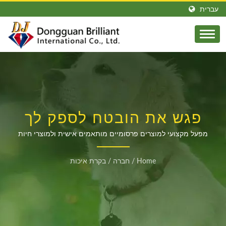
עברית
פגש את הובטח לספק לך
100% את איכות המלאכה
מפעל מקצועי למוצרים פרסומיים מותאמים אישית ולמוצרי חיות
מחמד מאז 2003
המתכתית הטובה ביותר,
Home
/
חברה
/
בקרת איכות
מתנות מותאמות ומוצרי
חיות – שותף הייצור שלך
ב-OEM