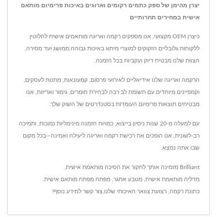
יצרן מהימן של ספק כתמים רקומים וארוגים באיכות פרימיום מותאם
אישית במחירים תחרותיים
כיצרן OEM מקצועי, אנו מספקים רקמה ואריגה מותאמים אישית לחלוטין
ללקוחות גלובליים הזקוקים למוצרי מיתוג באיכות גבוהה.ממושג ועד מסירה,
הצוות שלנו מבטיח דיוק ועקביות בכל הזמנה.
הרקמה ואריגה שלנו אידיאליים לאירועי פרסום, קמעונאות, מתנות לעסקים,
וקמפיינים מיוחדים.עם תשומת לב רבה לבחירת חומרים, גימור ואריזות, אנו
מבטיחים תוצאות פרימיום העומדות בסטנדרטים של השוק שלך.
עם למעלה מ-20 שנות ניסיון בייצוא, כמויות הזמנה מינימליות נמוכות, ותמיכה
רב-לשונית, אנו הופכים את רכישת רקמה ואריגה ליעילה ואמינה—בכל מקום
שבו אתה נמצא.
Brilliant מזמינה אותך לחקור את ה
סיכה מותאמת אישית
,
מדליה מותאמת אישית
,
מטבע אתגר
,
מפתח מפתח מותאם אישית
,
כתונת רקמה
,
רצועת צוואר
האיכותי שלנו.
צור קשר
למידע נוסף!