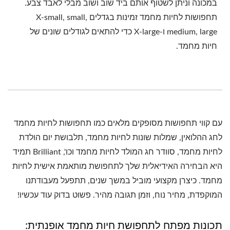
במכונה וניתן לשטוף אותם ביד שוב ושוב מבלי לאבד צבע.
תחפושות לחיות מחמד זמינות בגדלים X-small, small,
medium, large ו-X-large כדי להתאים לגודלים שונים של
חיות מחמד.
עם קווי תחפושות מסופקים מלאים כמו תחפושות לחיות מחמד
לחג ההלואין, שמלות שונות לחיות מחמד, תלבושת יום הולדת
לחיות מחמד, סוודר חג המולד לחיות מחמד וכו', Brilliant תמיד
היא הבחירה האידיאלית שלך לתחפושת מותאמת אישית לחיות
מחמד. כיצרן מקצועי מוביל במשך שנים, תתפעל מעבודתנו
המוקפדת, מחיר נוח, וזמן תגובה מהיר. פשוט בדוק עוד עכשיו!
תכונות מפתח לתחפושת חיות מחמד אופנתית: