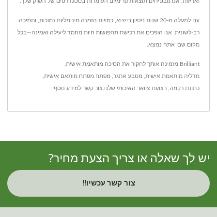
ואריזות, אנו מבטיחים תוצאות פרימיום העומדות בסטנדרטים של השוק שלך.
עם למעלה מ-20 שנות ניסיון בייצוא, כמויות הזמנה מינימליות נמוכות, ותמיכה
רב-לשונית, אנו הופכים את רכישת תחפושות חיות מחמד ליעילה ואמינה—בכל
מקום שבו אתה נמצא.
Brilliant מזמינה אותך לחקור את ה
סיכה מותאמת אישית
,
מדליה מותאמת אישית
,
מטבע אתגר
,
מפתח מפתח מותאם אישית
,
כתונת רקמה
,
רצועת צוואר
האיכותי שלנו.
צור קשר
למידע נוסף!
יש לך שאלה או צריך הצעת מחיר?
צור קשר עכשיו!!